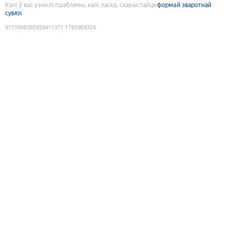
Калі ў вас узніклі праблемы, калі ласка, скарыстайце
формай зваротнай
сувязі
9173908085059411371
:
1785969324