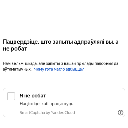
Пацвердзіце, што запыты адпраўлялі вы, а
не робат
Нам вельмі шкада, але запыты з вашай прылады падобныя да
аўтаматычных.
Чаму гэта магло адбыцца?
Я не робат
Націсніце, каб працягнуць
SmartCaptcha by Yandex Cloud