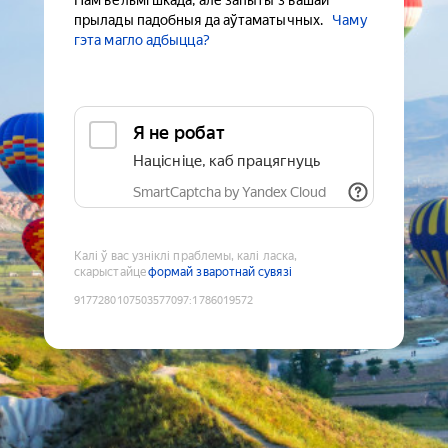
Нам вельмі шкада, але запыты з вашай
прылады падобныя да аўтаматычных.
Чаму
гэта магло адбыцца?
Я не робат
Націсніце, каб працягнуць
SmartCaptcha by Yandex Cloud
Калі ў вас узніклі праблемы, калі ласка,
скарыстайце
формай зваротнай сувязі
9177280107503577097
:
1786019572