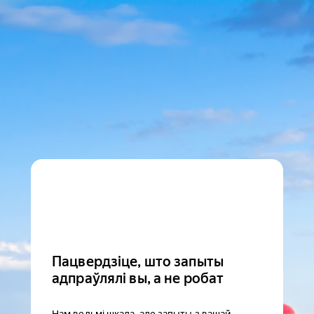
Пацвердзіце, што запыты
адпраўлялі вы, а не робат