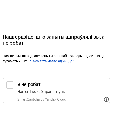
Пацвердзіце, што запыты адпраўлялі вы, а
не робат
Нам вельмі шкада, але запыты з вашай прылады падобныя да
аўтаматычных.
Чаму гэта магло адбыцца?
Я не робат
Націсніце, каб працягнуць
SmartCaptcha by Yandex Cloud