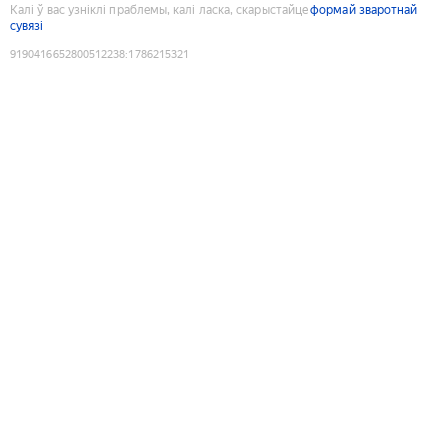
Калі ў вас узніклі праблемы, калі ласка, скарыстайце
формай зваротнай
сувязі
9190416652800512238
:
1786215321