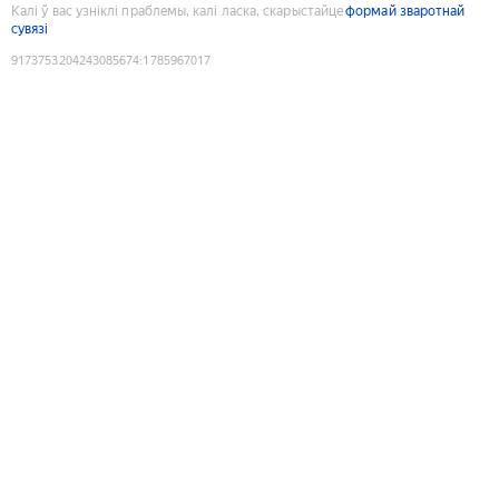
Калі ў вас узніклі праблемы, калі ласка, скарыстайце
формай зваротнай
сувязі
9173753204243085674
:
1785967017