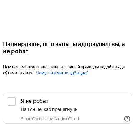
Пацвердзіце, што запыты адпраўлялі вы, а
не робат
Нам вельмі шкада, але запыты з вашай прылады падобныя да
аўтаматычных.
Чаму гэта магло адбыцца?
Я не робат
Націсніце, каб працягнуць
SmartCaptcha by Yandex Cloud