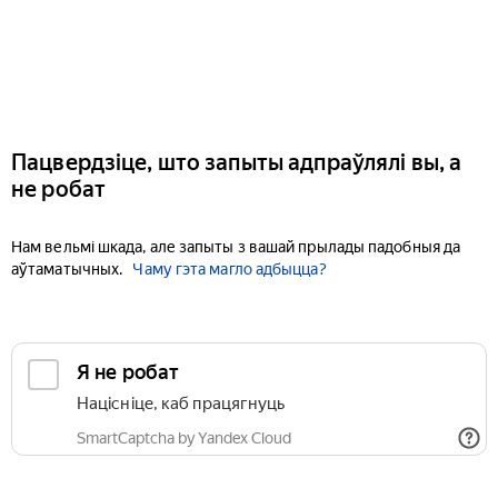
Пацвердзіце, што запыты адпраўлялі вы, а
не робат
Нам вельмі шкада, але запыты з вашай прылады падобныя да
аўтаматычных.
Чаму гэта магло адбыцца?
Я не робат
Націсніце, каб працягнуць
SmartCaptcha by Yandex Cloud