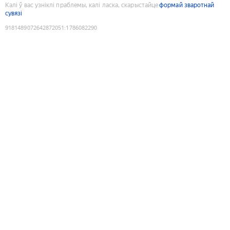
Калі ў вас узніклі праблемы, калі ласка, скарыстайце
формай зваротнай
сувязі
9181489072642872051
:
1786082290