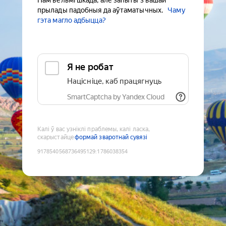
Нам вельмі шкада, але запыты з вашай
прылады падобныя да аўтаматычных.
Чаму
гэта магло адбыцца?
Я не робат
Націсніце, каб працягнуць
SmartCaptcha by Yandex Cloud
Калі ў вас узніклі праблемы, калі ласка,
скарыстайце
формай зваротнай сувязі
9178540568736495129
:
1786038354