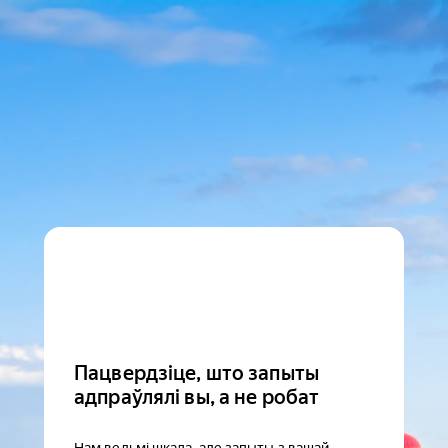
Пацвердзіце, што запыты
адпраўлялі вы, а не робат