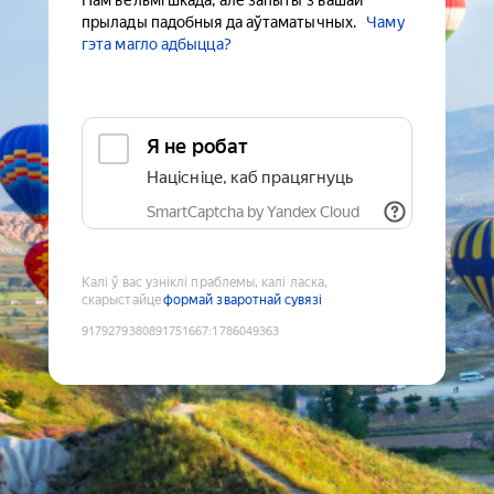
Нам вельмі шкада, але запыты з вашай
прылады падобныя да аўтаматычных.
Чаму
гэта магло адбыцца?
Я не робат
Націсніце, каб працягнуць
SmartCaptcha by Yandex Cloud
Калі ў вас узніклі праблемы, калі ласка,
скарыстайце
формай зваротнай сувязі
9179279380891751667
:
1786049363