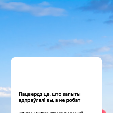
Пацвердзіце, што запыты
адпраўлялі вы, а не робат