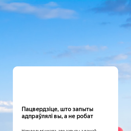
Пацвердзіце, што запыты
адпраўлялі вы, а не робат