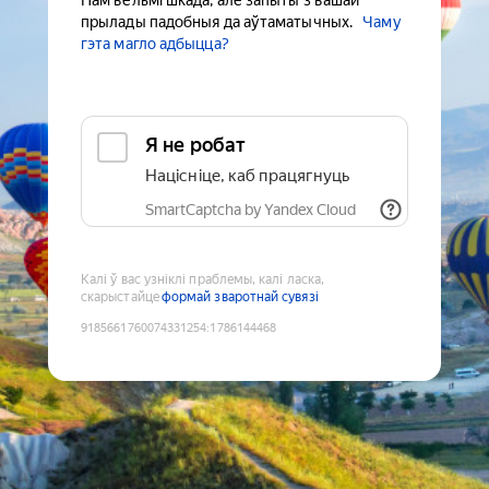
Нам вельмі шкада, але запыты з вашай
прылады падобныя да аўтаматычных.
Чаму
гэта магло адбыцца?
Я не робат
Націсніце, каб працягнуць
SmartCaptcha by Yandex Cloud
Калі ў вас узніклі праблемы, калі ласка,
скарыстайце
формай зваротнай сувязі
9185661760074331254
:
1786144468