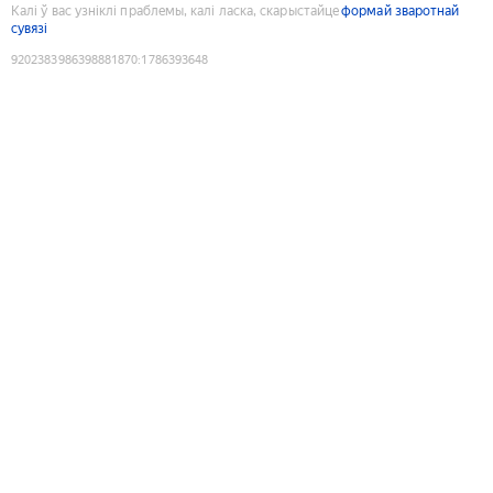
Калі ў вас узніклі праблемы, калі ласка, скарыстайце
формай зваротнай
сувязі
9202383986398881870
:
1786393648