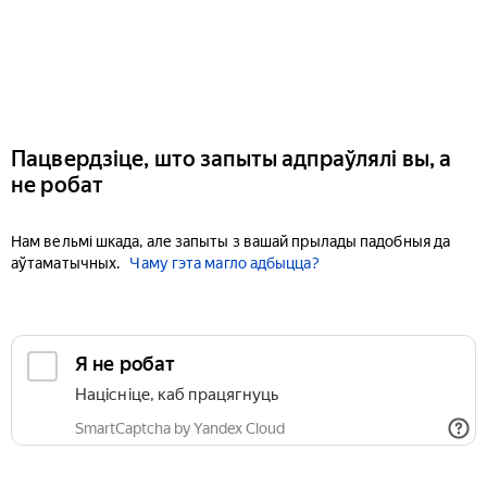
Пацвердзіце, што запыты адпраўлялі вы, а
не робат
Нам вельмі шкада, але запыты з вашай прылады падобныя да
аўтаматычных.
Чаму гэта магло адбыцца?
Я не робат
Націсніце, каб працягнуць
SmartCaptcha by Yandex Cloud