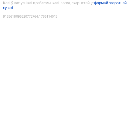
Калі ў вас узніклі праблемы, калі ласка, скарыстайце
формай зваротнай
сувязі
9183618096320772764
:
1786114015