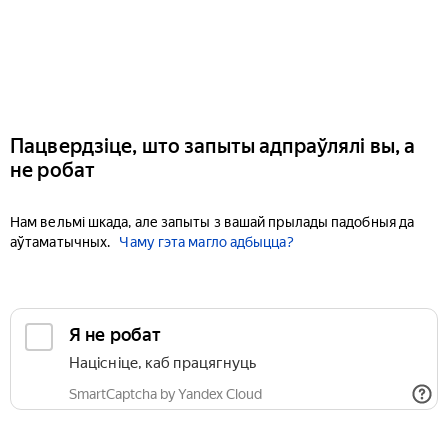
Пацвердзіце, што запыты адпраўлялі вы, а
не робат
Нам вельмі шкада, але запыты з вашай прылады падобныя да
аўтаматычных.
Чаму гэта магло адбыцца?
Я не робат
Націсніце, каб працягнуць
SmartCaptcha by Yandex Cloud