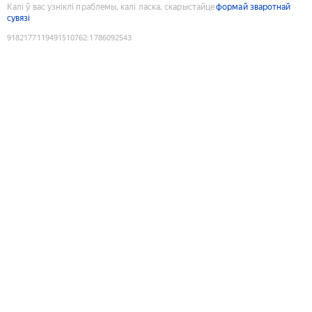
Калі ў вас узніклі праблемы, калі ласка, скарыстайце
формай зваротнай
сувязі
9182177119491510762
:
1786092543