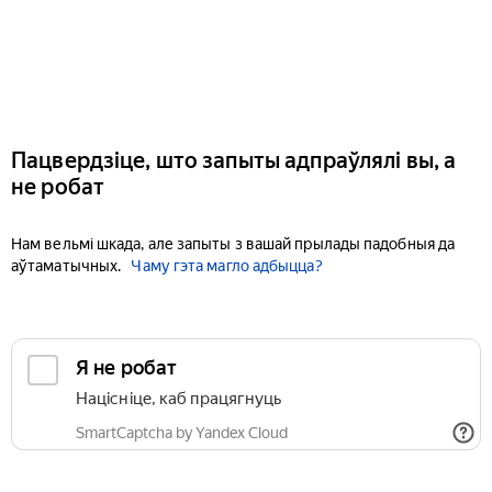
Пацвердзіце, што запыты адпраўлялі вы, а
не робат
Нам вельмі шкада, але запыты з вашай прылады падобныя да
аўтаматычных.
Чаму гэта магло адбыцца?
Я не робат
Націсніце, каб працягнуць
SmartCaptcha by Yandex Cloud