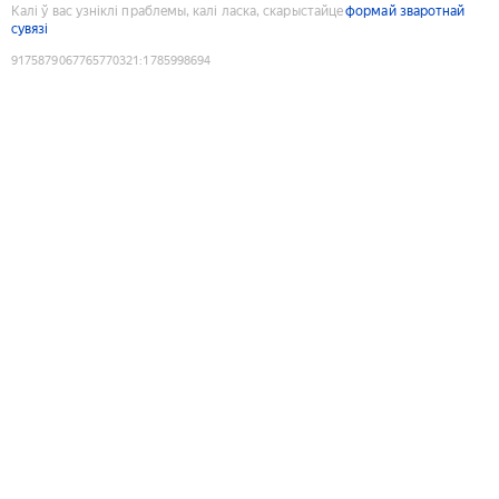
Калі ў вас узніклі праблемы, калі ласка, скарыстайце
формай зваротнай
сувязі
9175879067765770321
:
1785998694