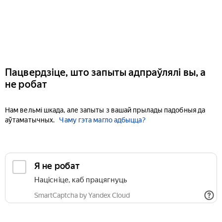
Пацвердзіце, што запыты адпраўлялі вы, а
не робат
Нам вельмі шкада, але запыты з вашай прылады падобныя да
аўтаматычных.
Чаму гэта магло адбыцца?
Я не робат
Націсніце, каб працягнуць
SmartCaptcha by Yandex Cloud