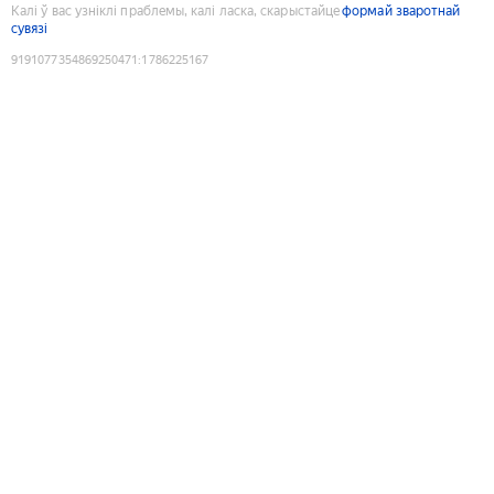
Калі ў вас узніклі праблемы, калі ласка, скарыстайце
формай зваротнай
сувязі
9191077354869250471
:
1786225167