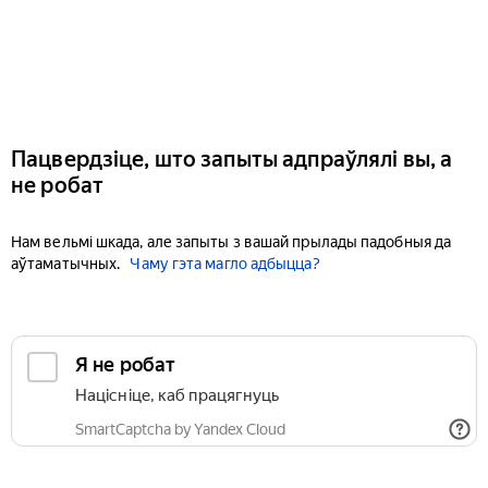
Пацвердзіце, што запыты адпраўлялі вы, а
не робат
Нам вельмі шкада, але запыты з вашай прылады падобныя да
аўтаматычных.
Чаму гэта магло адбыцца?
Я не робат
Націсніце, каб працягнуць
SmartCaptcha by Yandex Cloud