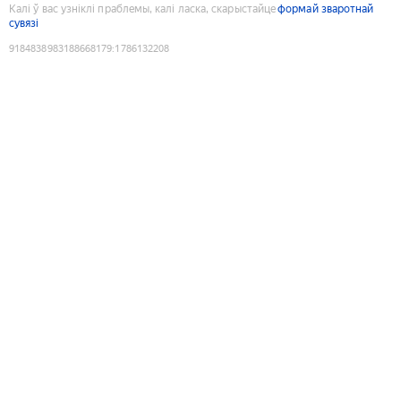
Калі ў вас узніклі праблемы, калі ласка, скарыстайце
формай зваротнай
сувязі
9184838983188668179
:
1786132208