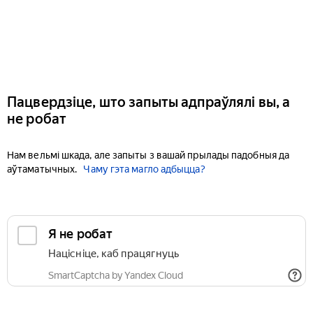
Пацвердзіце, што запыты адпраўлялі вы, а
не робат
Нам вельмі шкада, але запыты з вашай прылады падобныя да
аўтаматычных.
Чаму гэта магло адбыцца?
Я не робат
Націсніце, каб працягнуць
SmartCaptcha by Yandex Cloud