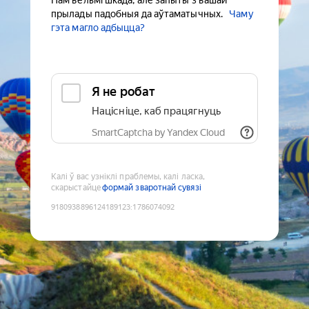
Нам вельмі шкада, але запыты з вашай
прылады падобныя да аўтаматычных.
Чаму
гэта магло адбыцца?
Я не робат
Націсніце, каб працягнуць
SmartCaptcha by Yandex Cloud
Калі ў вас узніклі праблемы, калі ласка,
скарыстайце
формай зваротнай сувязі
9180938896124189123
:
1786074092