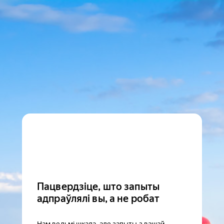
Пацвердзіце, што запыты
адпраўлялі вы, а не робат