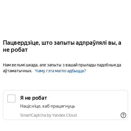
Пацвердзіце, што запыты адпраўлялі вы, а
не робат
Нам вельмі шкада, але запыты з вашай прылады падобныя да
аўтаматычных.
Чаму гэта магло адбыцца?
Я не робат
Націсніце, каб працягнуць
SmartCaptcha by Yandex Cloud