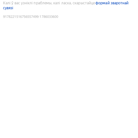
Калі ў вас узніклі праблемы, калі ласка, скарыстайце
формай зваротнай
сувязі
9178221516756557499
:
1786033600