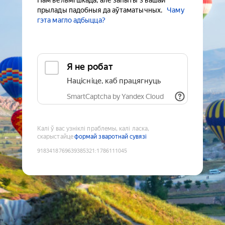
Нам вельмі шкада, але запыты з вашай
прылады падобныя да аўтаматычных.
Чаму
гэта магло адбыцца?
Я не робат
Націсніце, каб працягнуць
SmartCaptcha by Yandex Cloud
Калі ў вас узніклі праблемы, калі ласка,
скарыстайце
формай зваротнай сувязі
9183418769639385321
:
1786111045