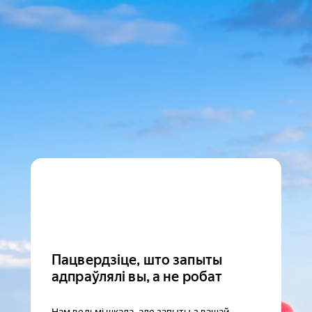
Пацвердзіце, што запыты
адпраўлялі вы, а не робат