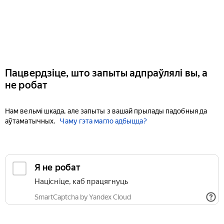
Пацвердзіце, што запыты адпраўлялі вы, а
не робат
Нам вельмі шкада, але запыты з вашай прылады падобныя да
аўтаматычных.
Чаму гэта магло адбыцца?
Я не робат
Націсніце, каб працягнуць
SmartCaptcha by Yandex Cloud