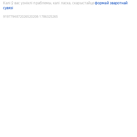
Калі ў вас узніклі праблемы, калі ласка, скарыстайце
формай зваротнай
сувязі
9197794872026520208
:
1786325265