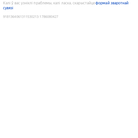
Калі ў вас узніклі праблемы, калі ласка, скарыстайце
формай зваротнай
сувязі
9181364061311530213
:
1786080427