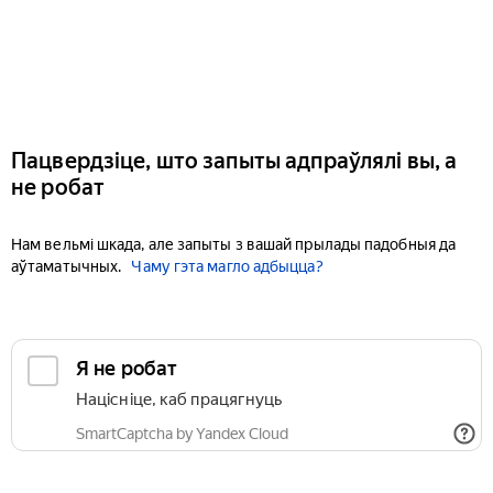
Пацвердзіце, што запыты адпраўлялі вы, а
не робат
Нам вельмі шкада, але запыты з вашай прылады падобныя да
аўтаматычных.
Чаму гэта магло адбыцца?
Я не робат
Націсніце, каб працягнуць
SmartCaptcha by Yandex Cloud