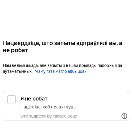
Пацвердзіце, што запыты адпраўлялі вы, а
не робат
Нам вельмі шкада, але запыты з вашай прылады падобныя да
аўтаматычных.
Чаму гэта магло адбыцца?
Я не робат
Націсніце, каб працягнуць
SmartCaptcha by Yandex Cloud