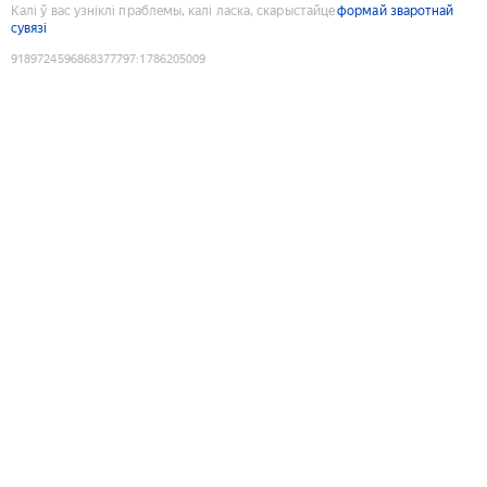
Калі ў вас узніклі праблемы, калі ласка, скарыстайце
формай зваротнай
сувязі
9189724596868377797
:
1786205009