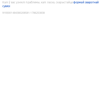
Калі ў вас узніклі праблемы, калі ласка, скарыстайце
формай зваротнай
сувязі
9193001484380208581
:
1786253838