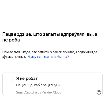
Пацвердзіце, што запыты адпраўлялі вы, а
не робат
Нам вельмі шкада, але запыты з вашай прылады падобныя да
аўтаматычных.
Чаму гэта магло адбыцца?
Я не робат
Націсніце, каб працягнуць
SmartCaptcha by Yandex Cloud