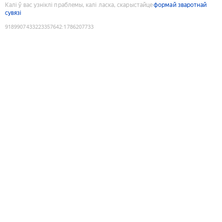
Калі ў вас узніклі праблемы, калі ласка, скарыстайце
формай зваротнай
сувязі
9189907433223357642
:
1786207733