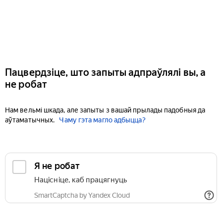
Пацвердзіце, што запыты адпраўлялі вы, а
не робат
Нам вельмі шкада, але запыты з вашай прылады падобныя да
аўтаматычных.
Чаму гэта магло адбыцца?
Я не робат
Націсніце, каб працягнуць
SmartCaptcha by Yandex Cloud