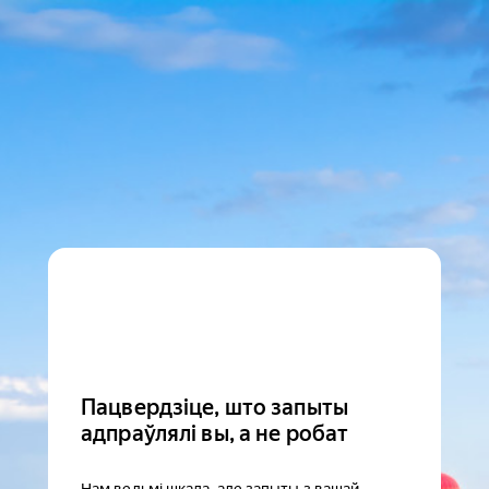
Пацвердзіце, што запыты
адпраўлялі вы, а не робат