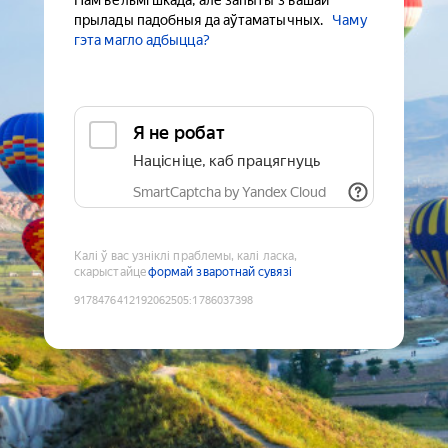
Нам вельмі шкада, але запыты з вашай
прылады падобныя да аўтаматычных.
Чаму
гэта магло адбыцца?
Я не робат
Націсніце, каб працягнуць
SmartCaptcha by Yandex Cloud
Калі ў вас узніклі праблемы, калі ласка,
скарыстайце
формай зваротнай сувязі
9178476412192062505
:
1786037398