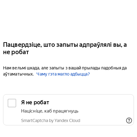
Пацвердзіце, што запыты адпраўлялі вы, а
не робат
Нам вельмі шкада, але запыты з вашай прылады падобныя да
аўтаматычных.
Чаму гэта магло адбыцца?
Я не робат
Націсніце, каб працягнуць
SmartCaptcha by Yandex Cloud