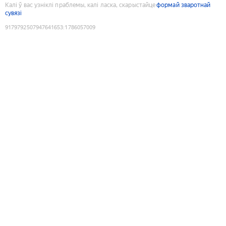
Калі ў вас узніклі праблемы, калі ласка, скарыстайце
формай зваротнай
сувязі
9179792507947641653
:
1786057009