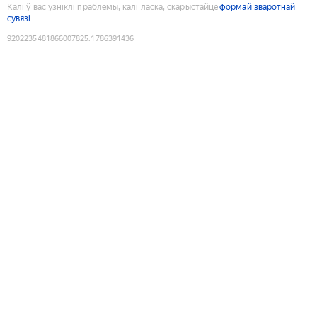
Калі ў вас узніклі праблемы, калі ласка, скарыстайце
формай зваротнай
сувязі
9202235481866007825
:
1786391436