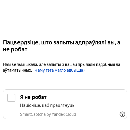
Пацвердзіце, што запыты адпраўлялі вы, а
не робат
Нам вельмі шкада, але запыты з вашай прылады падобныя да
аўтаматычных.
Чаму гэта магло адбыцца?
Я не робат
Націсніце, каб працягнуць
SmartCaptcha by Yandex Cloud