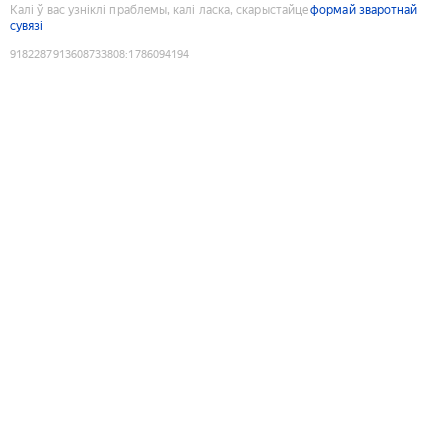
Калі ў вас узніклі праблемы, калі ласка, скарыстайце
формай зваротнай
сувязі
9182287913608733808
:
1786094194