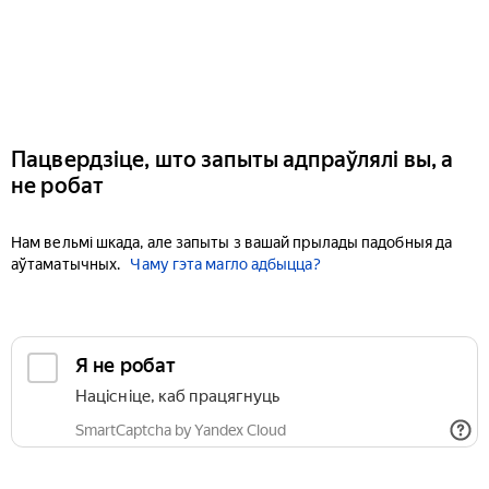
Пацвердзіце, што запыты адпраўлялі вы, а
не робат
Нам вельмі шкада, але запыты з вашай прылады падобныя да
аўтаматычных.
Чаму гэта магло адбыцца?
Я не робат
Націсніце, каб працягнуць
SmartCaptcha by Yandex Cloud