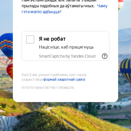
Нам вельмі шкада, але запыты з вашай
прылады падобныя да аўтаматычных.
Чаму
гэта магло адбыцца?
Я не робат
Націсніце, каб працягнуць
SmartCaptcha by Yandex Cloud
Калі ў вас узніклі праблемы, калі ласка,
скарыстайце
формай зваротнай сувязі
9173710189407387190
:
1785966376