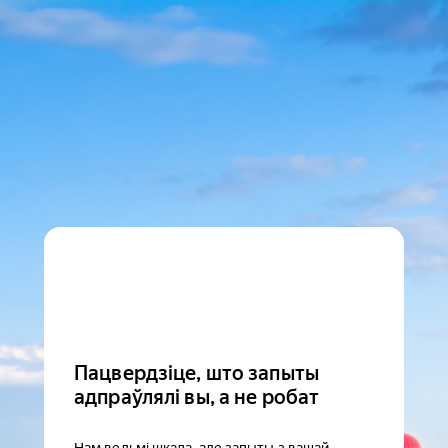
Пацвердзіце, што запыты
адпраўлялі вы, а не робат