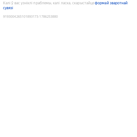
Калі ў вас узніклі праблемы, калі ласка, скарыстайце
формай зваротнай
сувязі
9193004265101893173
:
1786253880