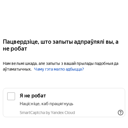
Пацвердзіце, што запыты адпраўлялі вы, а
не робат
Нам вельмі шкада, але запыты з вашай прылады падобныя да
аўтаматычных.
Чаму гэта магло адбыцца?
Я не робат
Націсніце, каб працягнуць
SmartCaptcha by Yandex Cloud