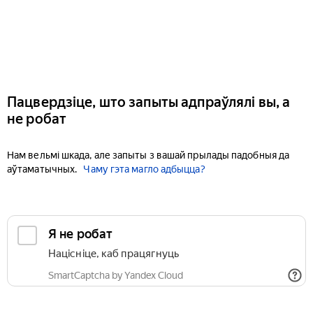
Пацвердзіце, што запыты адпраўлялі вы, а
не робат
Нам вельмі шкада, але запыты з вашай прылады падобныя да
аўтаматычных.
Чаму гэта магло адбыцца?
Я не робат
Націсніце, каб працягнуць
SmartCaptcha by Yandex Cloud