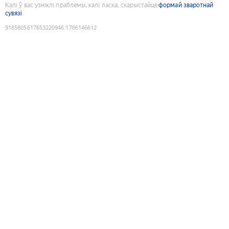
Калі ў вас узніклі праблемы, калі ласка, скарыстайце
формай зваротнай
сувязі
9185805617653220946
:
1786146612