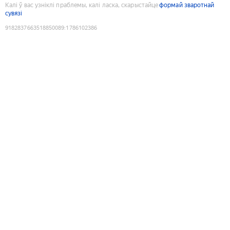
Калі ў вас узніклі праблемы, калі ласка, скарыстайце
формай зваротнай
сувязі
9182837663518850089
:
1786102386