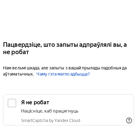
Пацвердзіце, што запыты адпраўлялі вы, а
не робат
Нам вельмі шкада, але запыты з вашай прылады падобныя да
аўтаматычных.
Чаму гэта магло адбыцца?
Я не робат
Націсніце, каб працягнуць
SmartCaptcha by Yandex Cloud