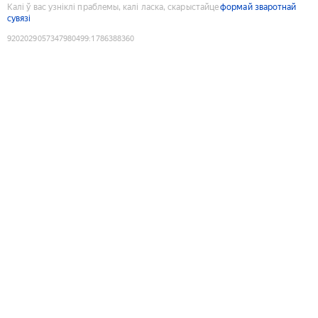
Калі ў вас узніклі праблемы, калі ласка, скарыстайце
формай зваротнай
сувязі
9202029057347980499
:
1786388360