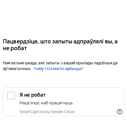
Пацвердзіце, што запыты адпраўлялі вы, а
не робат
Нам вельмі шкада, але запыты з вашай прылады падобныя да
аўтаматычных.
Чаму гэта магло адбыцца?
Я не робат
Націсніце, каб працягнуць
SmartCaptcha by Yandex Cloud