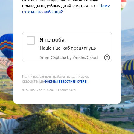
Нам вельмі шкада, але запыты з вашай
прылады падобныя да аўтаматычных.
Чаму
гэта магло адбыцца?
Я не робат
Націсніце, каб працягнуць
SmartCaptcha by Yandex Cloud
Калі ў вас узніклі праблемы, калі ласка,
скарыстайце
формай зваротнай сувязі
9180488175814908071
:
1786067375