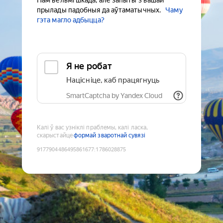
Нам вельмі шкада, але запыты з вашай
прылады падобныя да аўтаматычных.
Чаму
гэта магло адбыцца?
Я не робат
Націсніце, каб працягнуць
SmartCaptcha by Yandex Cloud
Калі ў вас узніклі праблемы, калі ласка,
скарыстайце
формай зваротнай сувязі
9177904486495861677
:
1786028875