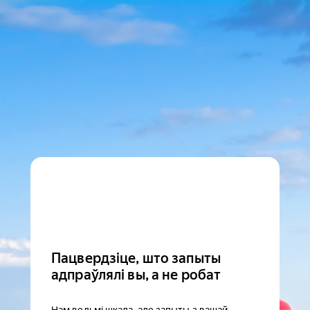
Пацвердзіце, што запыты
адпраўлялі вы, а не робат