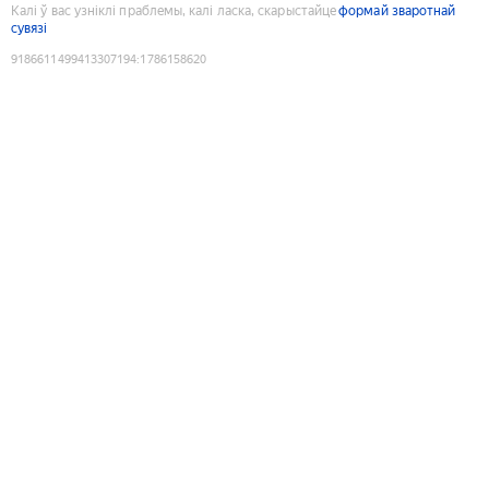
Калі ў вас узніклі праблемы, калі ласка, скарыстайце
формай зваротнай
сувязі
9186611499413307194
:
1786158620