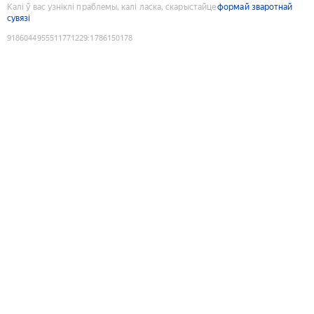
Калі ў вас узніклі праблемы, калі ласка, скарыстайце
формай зваротнай
сувязі
9186044955511771229
:
1786150178