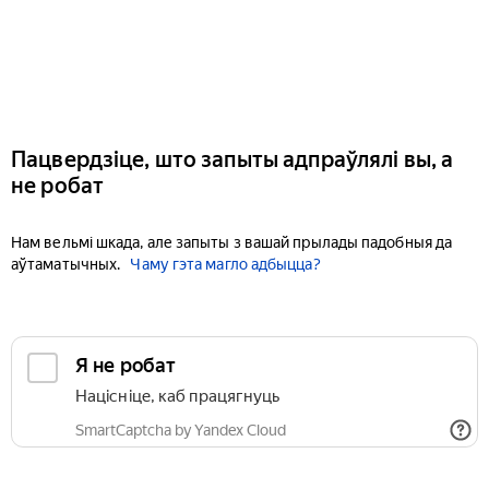
Пацвердзіце, што запыты адпраўлялі вы, а
не робат
Нам вельмі шкада, але запыты з вашай прылады падобныя да
аўтаматычных.
Чаму гэта магло адбыцца?
Я не робат
Націсніце, каб працягнуць
SmartCaptcha by Yandex Cloud