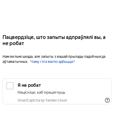
Пацвердзіце, што запыты адпраўлялі вы, а
не робат
Нам вельмі шкада, але запыты з вашай прылады падобныя да
аўтаматычных.
Чаму гэта магло адбыцца?
Я не робат
Націсніце, каб працягнуць
SmartCaptcha by Yandex Cloud