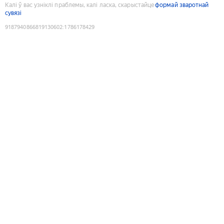
Калі ў вас узніклі праблемы, калі ласка, скарыстайце
формай зваротнай
сувязі
9187940866819130602
:
1786178429