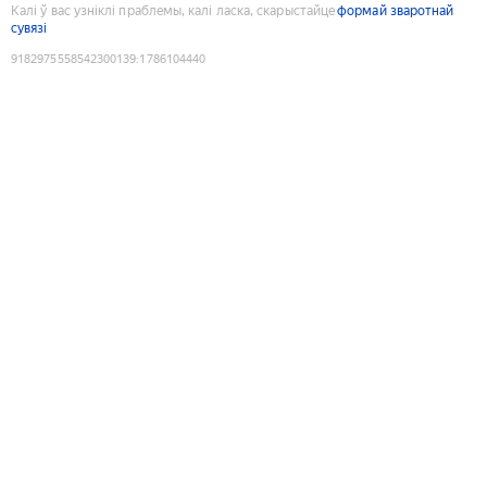
Калі ў вас узніклі праблемы, калі ласка, скарыстайце
формай зваротнай
сувязі
9182975558542300139
:
1786104440