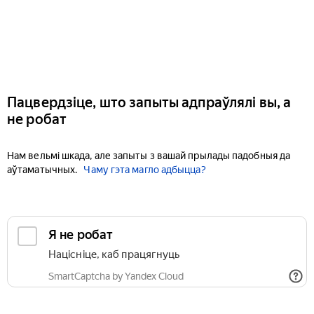
Пацвердзіце, што запыты адпраўлялі вы, а
не робат
Нам вельмі шкада, але запыты з вашай прылады падобныя да
аўтаматычных.
Чаму гэта магло адбыцца?
Я не робат
Націсніце, каб працягнуць
SmartCaptcha by Yandex Cloud