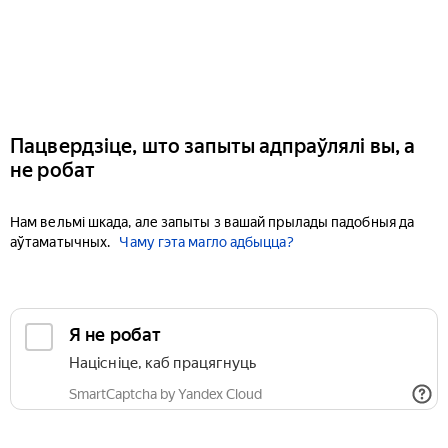
Пацвердзіце, што запыты адпраўлялі вы, а
не робат
Нам вельмі шкада, але запыты з вашай прылады падобныя да
аўтаматычных.
Чаму гэта магло адбыцца?
Я не робат
Націсніце, каб працягнуць
SmartCaptcha by Yandex Cloud