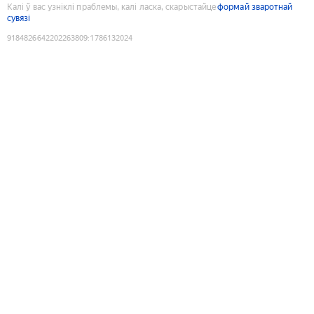
Калі ў вас узніклі праблемы, калі ласка, скарыстайце
формай зваротнай
сувязі
9184826642202263809
:
1786132024