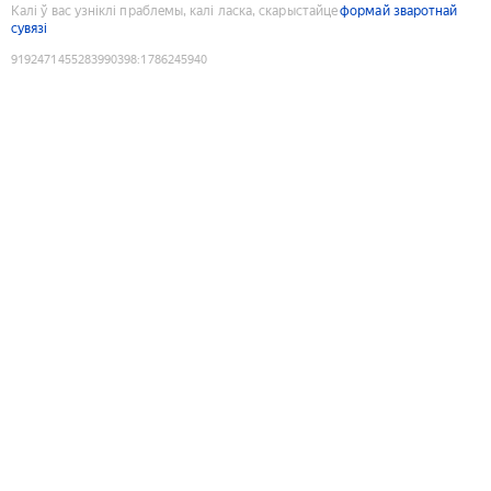
Калі ў вас узніклі праблемы, калі ласка, скарыстайце
формай зваротнай
сувязі
9192471455283990398
:
1786245940