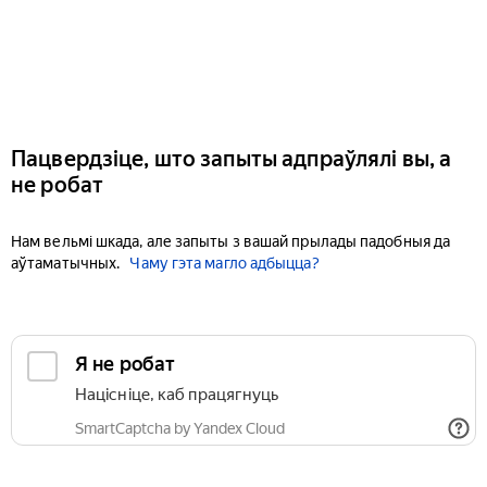
Пацвердзіце, што запыты адпраўлялі вы, а
не робат
Нам вельмі шкада, але запыты з вашай прылады падобныя да
аўтаматычных.
Чаму гэта магло адбыцца?
Я не робат
Націсніце, каб працягнуць
SmartCaptcha by Yandex Cloud