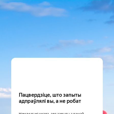
Пацвердзіце, што запыты
адпраўлялі вы, а не робат