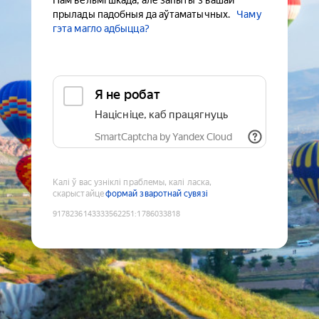
Нам вельмі шкада, але запыты з вашай
прылады падобныя да аўтаматычных.
Чаму
гэта магло адбыцца?
Я не робат
Націсніце, каб працягнуць
SmartCaptcha by Yandex Cloud
Калі ў вас узніклі праблемы, калі ласка,
скарыстайце
формай зваротнай сувязі
9178236143333562251
:
1786033818