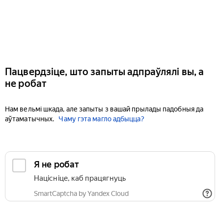
Пацвердзіце, што запыты адпраўлялі вы, а
не робат
Нам вельмі шкада, але запыты з вашай прылады падобныя да
аўтаматычных.
Чаму гэта магло адбыцца?
Я не робат
Націсніце, каб працягнуць
SmartCaptcha by Yandex Cloud