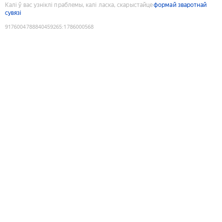
Калі ў вас узніклі праблемы, калі ласка, скарыстайце
формай зваротнай
сувязі
9176004788840459265
:
1786000568