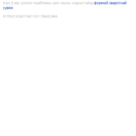
Калі ў вас узніклі праблемы, калі ласка, скарыстайце
формай зваротнай
сувязі
9179521024877461153
:
1786052964