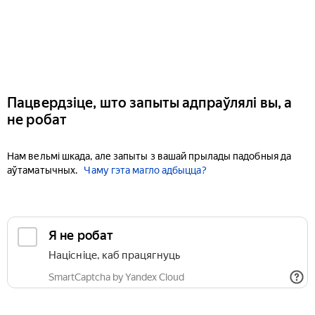
Пацвердзіце, што запыты адпраўлялі вы, а
не робат
Нам вельмі шкада, але запыты з вашай прылады падобныя да
аўтаматычных.
Чаму гэта магло адбыцца?
Я не робат
Націсніце, каб працягнуць
SmartCaptcha by Yandex Cloud