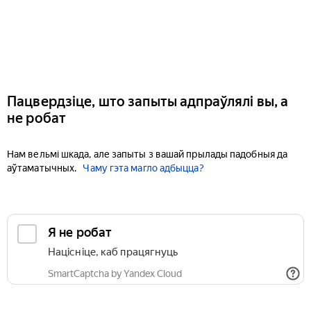
Пацвердзіце, што запыты адпраўлялі вы, а
не робат
Нам вельмі шкада, але запыты з вашай прылады падобныя да
аўтаматычных.
Чаму гэта магло адбыцца?
Я не робат
Націсніце, каб працягнуць
SmartCaptcha by Yandex Cloud