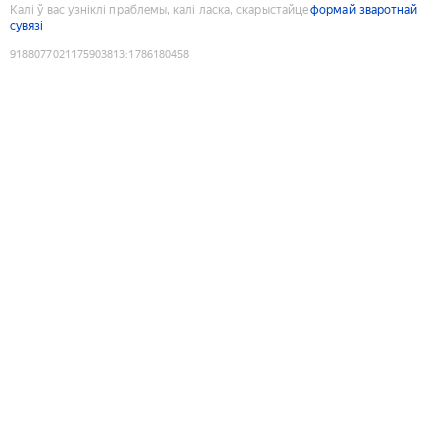
Калі ў вас узніклі праблемы, калі ласка, скарыстайце
формай зваротнай
сувязі
9188077021175903813
:
1786180458