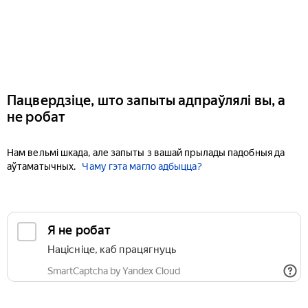
Пацвердзіце, што запыты адпраўлялі вы, а
не робат
Нам вельмі шкада, але запыты з вашай прылады падобныя да
аўтаматычных.
Чаму гэта магло адбыцца?
Я не робат
Націсніце, каб працягнуць
SmartCaptcha by Yandex Cloud