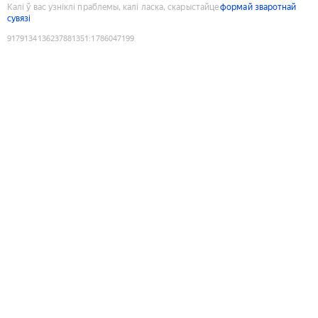
Калі ў вас узніклі праблемы, калі ласка, скарыстайце
формай зваротнай
сувязі
9179134136237881351
:
1786047199