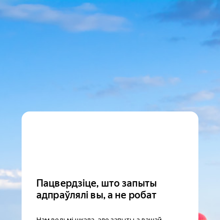
Пацвердзіце, што запыты
адпраўлялі вы, а не робат