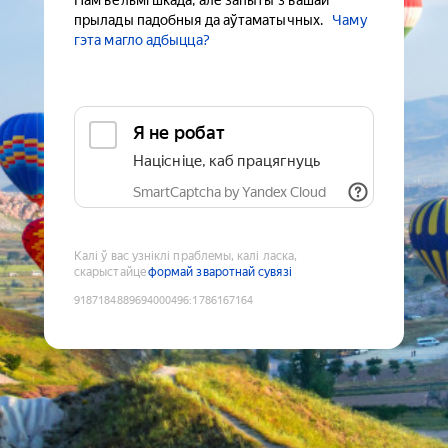
Нам вельмі шкада, але запыты з вашай
прылады падобныя да аўтаматычных.
Чаму
гэта магло адбыцца?
Я не робат
Націсніце, каб працягнуць
SmartCaptcha by Yandex Cloud
Калі ў вас узніклі праблемы, калі ласка,
скарыстайце
формай зваротнай сувязі
9187184889694000496
:
1786167164