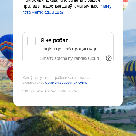
Нам вельмі шкада, але запыты з вашай
прылады падобныя да аўтаматычных.
Чаму
гэта магло адбыцца?
Я не робат
Націсніце, каб працягнуць
SmartCaptcha by Yandex Cloud
Калі ў вас узніклі праблемы, калі ласка,
скарыстайце
формай зваротнай сувязі
9187360041414367420
:
1786169774