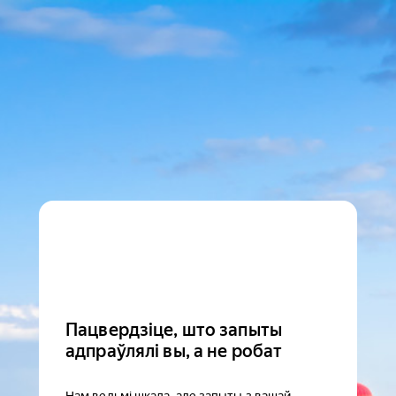
Пацвердзіце, што запыты
адпраўлялі вы, а не робат