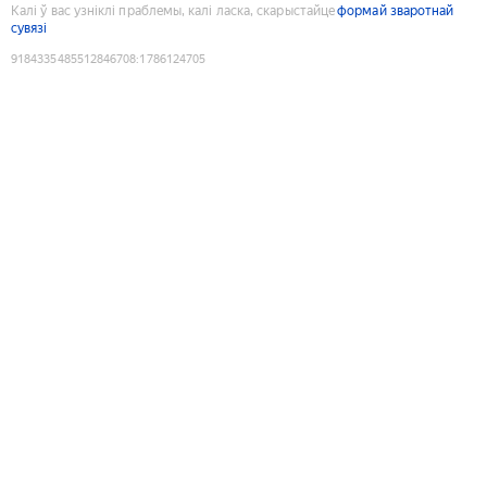
Калі ў вас узніклі праблемы, калі ласка, скарыстайце
формай зваротнай
сувязі
9184335485512846708
:
1786124705