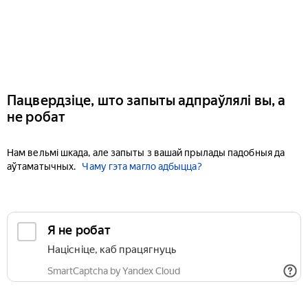
Пацвердзіце, што запыты адпраўлялі вы, а
не робат
Нам вельмі шкада, але запыты з вашай прылады падобныя да
аўтаматычных.
Чаму гэта магло адбыцца?
Я не робат
Націсніце, каб працягнуць
SmartCaptcha by Yandex Cloud