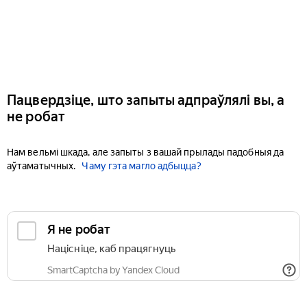
Пацвердзіце, што запыты адпраўлялі вы, а
не робат
Нам вельмі шкада, але запыты з вашай прылады падобныя да
аўтаматычных.
Чаму гэта магло адбыцца?
Я не робат
Націсніце, каб працягнуць
SmartCaptcha by Yandex Cloud