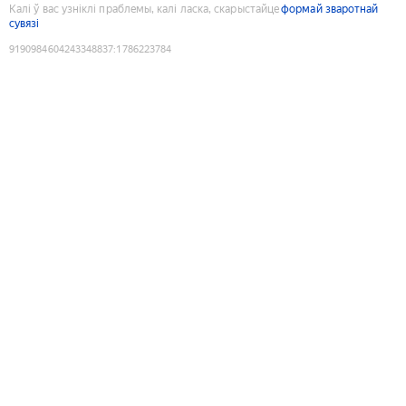
Калі ў вас узніклі праблемы, калі ласка, скарыстайце
формай зваротнай
сувязі
9190984604243348837
:
1786223784