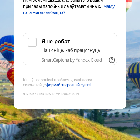
Нам вельмі шкада, але запыты з вашай
прылады падобныя да аўтаматычных.
Чаму
гэта магло адбыцца?
Я не робат
Націсніце, каб працягнуць
SmartCaptcha by Yandex Cloud
Калі ў вас узніклі праблемы, калі ласка,
скарыстайце
формай зваротнай сувязі
9179257945313974274
:
1786049044