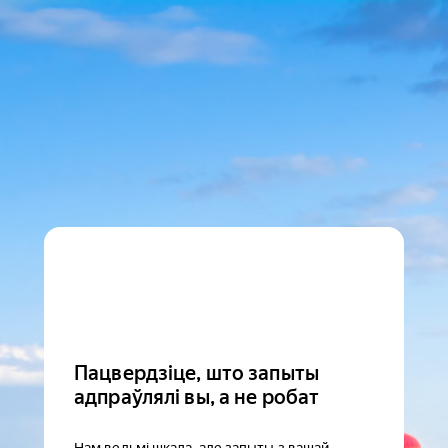
Пацвердзіце, што запыты
адпраўлялі вы, а не робат