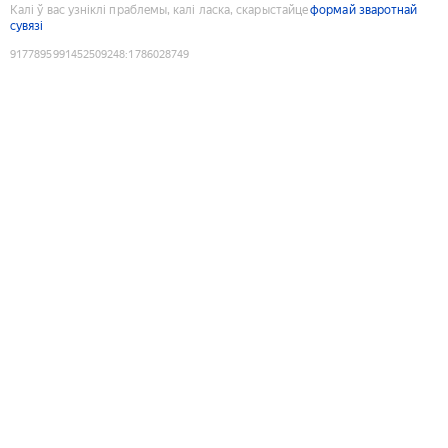
Калі ў вас узніклі праблемы, калі ласка, скарыстайце
формай зваротнай
сувязі
9177895991452509248
:
1786028749