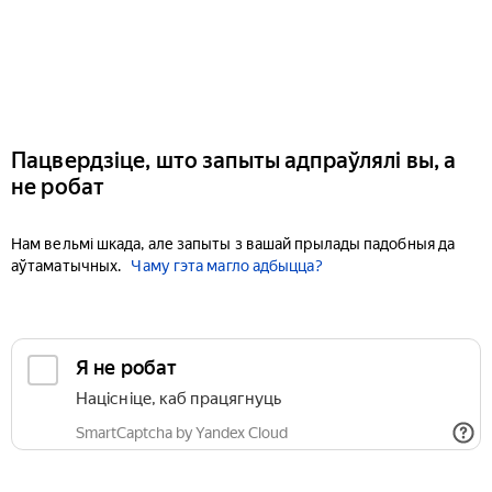
Пацвердзіце, што запыты адпраўлялі вы, а
не робат
Нам вельмі шкада, але запыты з вашай прылады падобныя да
аўтаматычных.
Чаму гэта магло адбыцца?
Я не робат
Націсніце, каб працягнуць
SmartCaptcha by Yandex Cloud